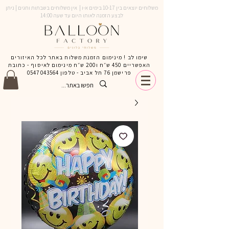
משלוחים יוצאים בין 10-17 בימים א-ו | אין משלוחים בשבתות וחגים | ניתן
לבצע הזמנה לאותו היום עד שעה 14:00
שימו לב ! מינימום הזמנת משלוח באתר לכל האיזורים
האפשריים 450 ש״ח ו200 ש״ח מינימום לאיסוף - כתובת
פרישמן 76 תל אביב - טלפון
0547043564