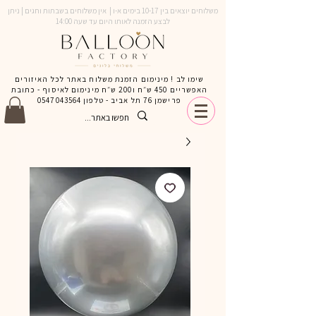
משלוחים יוצאים בין 10-17 בימים א-ו | אין משלוחים בשבתות וחגים | ניתן
לבצע הזמנה לאותו היום עד שעה 14:00
שימו לב ! מינימום הזמנת משלוח באתר לכל האיזורים
האפשריים 450 ש״ח ו200 ש״ח מינימום לאיסוף - כתובת
פרישמן 76 תל אביב - טלפון
0547043564