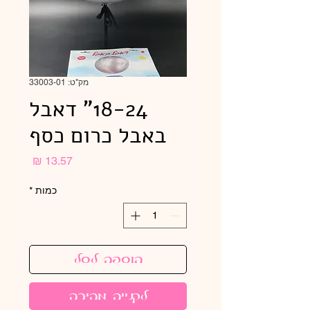
מק"ט: 33003-01
18-24" דאבל
באבל כרום כסף
מחיר
כמות
*
הוספה לסל
לקנייה מהירה