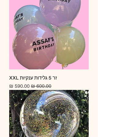
זר 5 גלידות ענקיות XXL
מחיר רגיל
מחיר מבצע