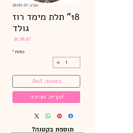
מק"ט: 36181-01
18" תלת מימד רוז
גולד
מחיר
כמות
*
הוספה לסל
לקנייה מהירה
תוספת בקטנה?