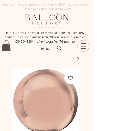
משלוחים יוצאים בין 10-17 בימים א-ו | אין משלוחים בשבתות וחגים | ניתן
לבצע הזמנה לאותו היום עד שעה 14:00
שימו לב ! מינימום הזמנת משלוח באתר לכל האיזורים
האפשריים 450 ש״ח ו200 ש״ח מינימום לאיסוף - כתובת
פרישמן 76 תל אביב - טלפון
0547043564