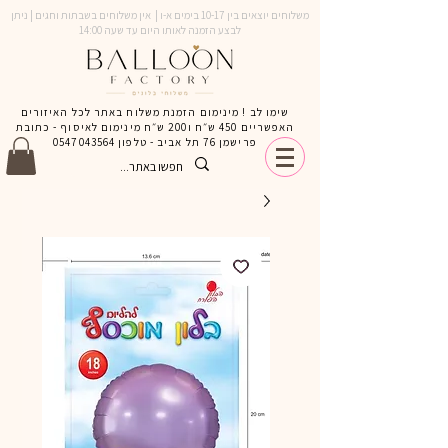
משלוחים יוצאים בין 10-17 בימים א-ו | אין משלוחים בשבתות וחגים | ניתן
לבצע הזמנה לאותו היום עד שעה 14:00
שימו לב ! מינימום הזמנת משלוח באתר לכל האיזורים
האפשריים 450 ש״ח ו200 ש״ח מינימום לאיסוף - כתובת
פרישמן 76 תל אביב - טלפון
0547043564