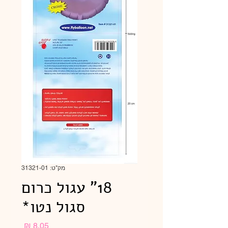
מק"ט: 31321-01
18" עגול כרום
סגול נטו*
מחיר