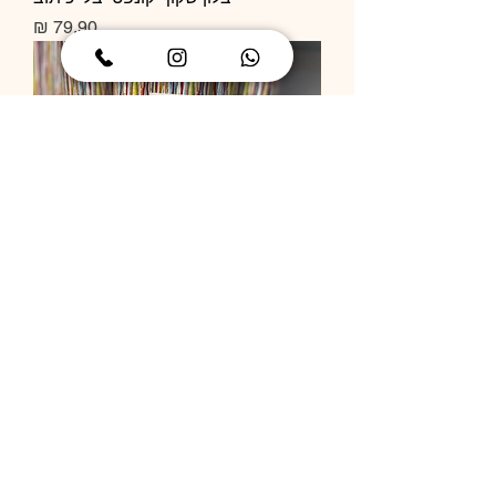
מחיר
תותח קונפטי
מחיר