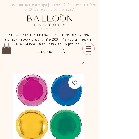
משלוחים יוצאים בין 10-17 בימים א-ו | אין משלוחים בשבתות וחגים | ניתן
לבצע הזמנה לאותו היום עד שעה 14:00
שימו לב ! מינימום הזמנת משלוח באתר לכל האיזורים
האפשריים 450 ש״ח ו200 ש״ח מינימום לאיסוף - כתובת
פרישמן 76 תל אביב - טלפון
0547043564