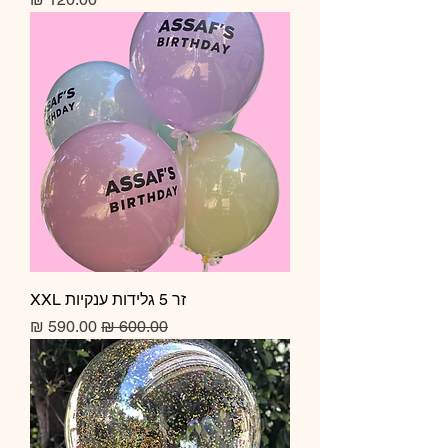
זר 5 גלידות ענקיות XXL
מחיר רגיל
מחיר מבצע