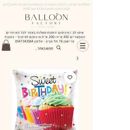
משלוחים יוצאים בין 10-17 בימים א-ו | אין משלוחים בשבתות וחגים | ניתן
לבצע הזמנה לאותו היום עד שעה 14:00
שימו לב ! מינימום הזמנת משלוח באתר לכל האיזורים
האפשריים 450 ש״ח ו200 ש״ח מינימום לאיסוף - כתובת
פרישמן 76 תל אביב - טלפון
0547043564