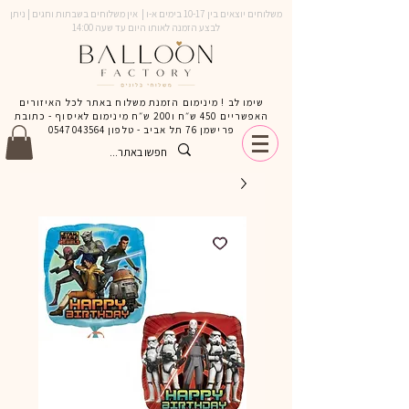
משלוחים יוצאים בין 10-17 בימים א-ו | אין משלוחים בשבתות וחגים | ניתן
לבצע הזמנה לאותו היום עד שעה 14:00
שימו לב ! מינימום הזמנת משלוח באתר לכל האיזורים
האפשריים 450 ש״ח ו200 ש״ח מינימום לאיסוף - כתובת
פרישמן 76 תל אביב - טלפון
0547043564