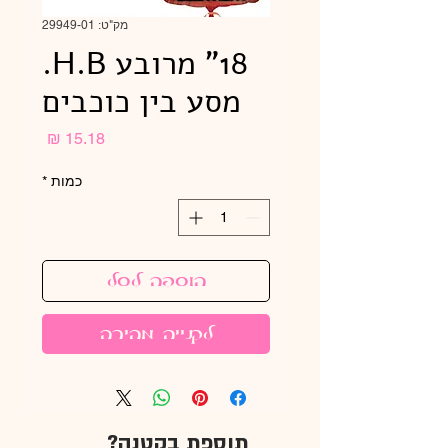
מק"ט: 29949-01
18" מרובע H.B.
מסע בין כוכבים
מחיר
כמות
*
הוספה לסל
לקנייה מהירה
תוספת בקטנה?