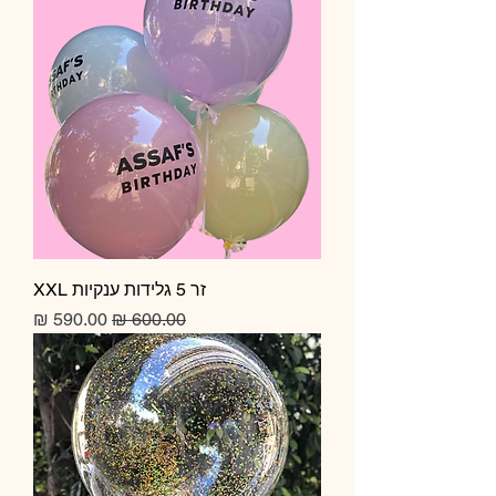
זר 5 גלידות ענקיות XXL
מחיר רגיל
מחיר מבצע