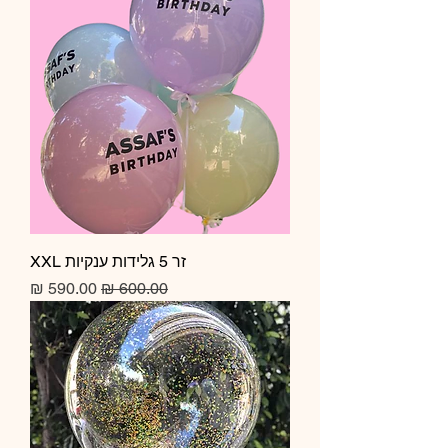
זר 5 גלידות ענקיות XXL
מחיר רגיל
מחיר מבצע