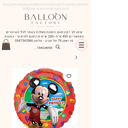
משלוחים יוצאים בין 10-17 בימים א-ו | אין משלוחים בשבתות וחגים | ניתן
לבצע הזמנה לאותו היום עד שעה 14:00
שימו לב ! מינימום הזמנת משלוח באתר לכל האיזורים
האפשריים 450 ש״ח ו200 ש״ח מינימום לאיסוף - כתובת
פרישמן 76 תל אביב - טלפון
0547043564