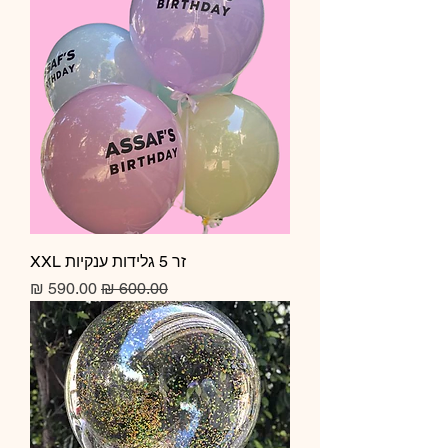
זר 5 גלידות ענקיות XXL
מחיר רגיל
מחיר מבצע