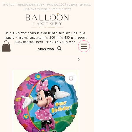
משלוחים יוצאים בין 10-17 בימים א-ו | אין משלוחים בשבתות וחגים | ניתן
לבצע הזמנה לאותו היום עד שעה 14:00
שימו לב ! מינימום הזמנת משלוח באתר לכל האיזורים
האפשריים 450 ש״ח ו200 ש״ח מינימום לאיסוף - כתובת
פרישמן 76 תל אביב - טלפון
0547043564