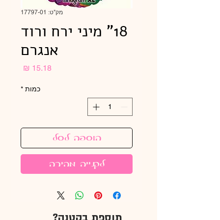
מק"ט: 17797-01
18" מיני ירח ורוד
אנגרם
מחיר
כמות
*
הוספה לסל
לקנייה מהירה
תוספת בקטנה?