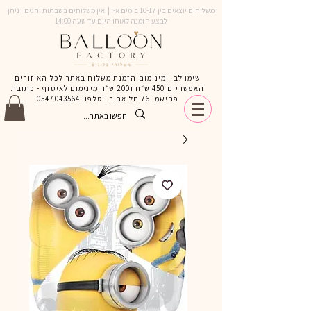
משלוחים יוצאים בין 10-17 בימים א-ו | אין משלוחים בשבתות וחגים | ניתן
לבצע הזמנה לאותו היום עד שעה 14:00
שימו לב ! מינימום הזמנת משלוח באתר לכל האיזורים
האפשריים 450 ש״ח ו200 ש״ח מינימום לאיסוף - כתובת
פרישמן 76 תל אביב - טלפון
0547043564