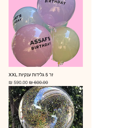
זר 5 גלידות ענקיות XXL
מחיר רגיל
מחיר מבצע