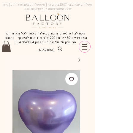
משלוחים יוצאים בין 10-17 בימים א-ו | אין משלוחים בשבתות וחגים | ניתן
לבצע הזמנה לאותו היום עד שעה 14:00
שימו לב ! מינימום הזמנת משלוח באתר לכל האיזורים
האפשריים 450 ש״ח ו200 ש״ח מינימום לאיסוף - כתובת
פרישמן 76 תל אביב - טלפון
0547043564