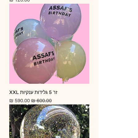
זר 5 גלידות ענקיות XXL
מחיר רגיל
מחיר מבצע