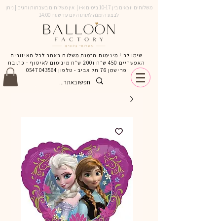
משלוחים יוצאים בין 10-17 בימים א-ו | אין משלוחים בשבתות וחגים | ניתן
לבצע הזמנה לאותו היום עד שעה 14:00
שימו לב ! מינימום הזמנת משלוח באתר לכל האיזורים
האפשריים 450 ש״ח ו200 ש״ח מינימום לאיסוף - כתובת
פרישמן 76 תל אביב - טלפון
0547043564