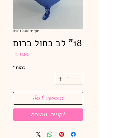
מק"ט: 31319-02
18" לב כחול כרום
מחיר
כמות
*
הוספה לסל
לקנייה מהירה