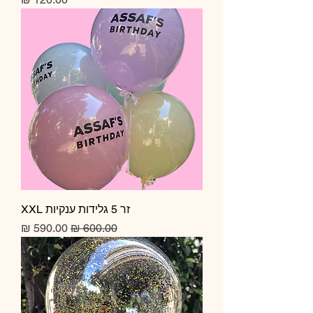
זר 5 גלידות ענקיות XXL
מחיר רגיל
מחיר מבצע