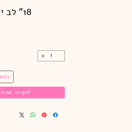
18" לב ירקרק כרום
הוס
לקנייה מהיר