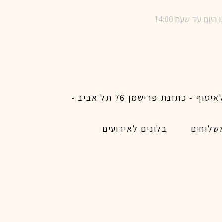
שימו לב ! מינימום הזמנת משלוח באתר לכל האיזורים האפשריים 450 ש״ח ו200 ש״ח מינימום לאיסוף - כתובת פרישמן 76 תל אביב -
שלוחים
בלונים לאירועים