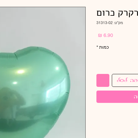
מק"ט: 31313-02
מחיר
כמות
*
פה לסל
ה