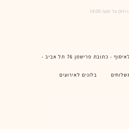
שימו לב ! מינימום הזמנת משלוח באתר לכל האיזורים האפשריים 450 ש״ח ו200 ש״ח מינימום לאיסוף - כתובת פרישמן 76 תל אביב -
שלוחים
בלונים לאירועים