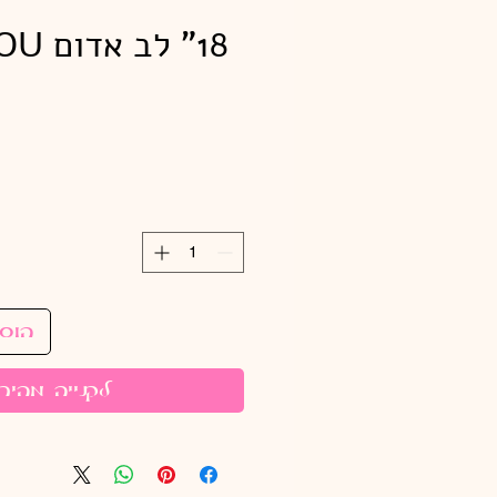
18" ל
הוס
לקנייה מהיר