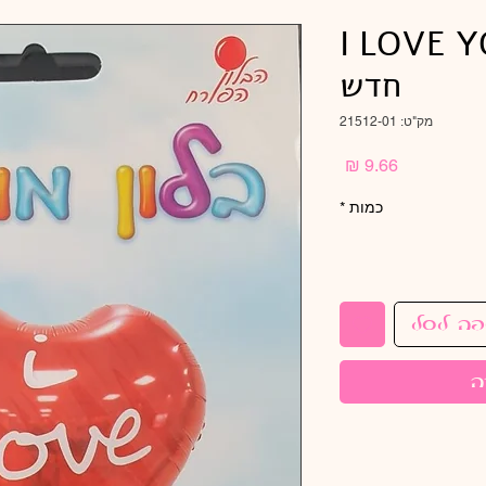
ב אדום I LOVE YOU
חדש
מק"ט: 21512-01
מחיר
כמות
*
פה לסל
ה