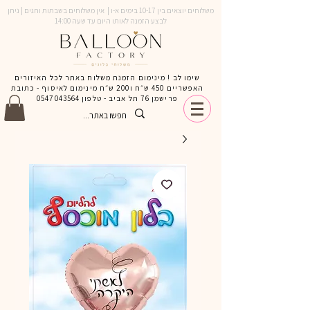
משלוחים יוצאים בין 10-17 בימים א-ו | אין משלוחים בשבתות וחגים | ניתן
לבצע הזמנה לאותו היום עד שעה 14:00
שימו לב ! מינימום הזמנת משלוח באתר לכל האיזורים
האפשריים 450 ש״ח ו200 ש״ח מינימום לאיסוף - כתובת
פרישמן 76 תל אביב - טלפון
0547043564