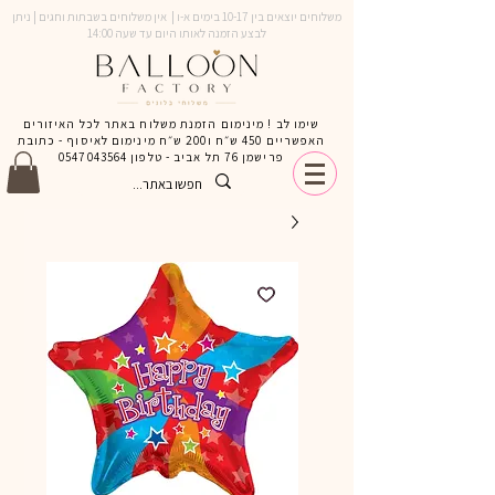
משלוחים יוצאים בין 10-17 בימים א-ו | אין משלוחים בשבתות וחגים | ניתן
לבצע הזמנה לאותו היום עד שעה 14:00
שימו לב ! מינימום הזמנת משלוח באתר לכל האיזורים
האפשריים 450 ש״ח ו200 ש״ח מינימום לאיסוף - כתובת
פרישמן 76 תל אביב - טלפון
0547043564