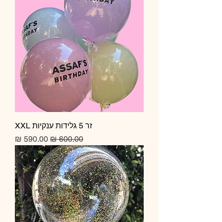
זר 5 גלידות ענקיות XXL
מחיר רגיל
מחיר מבצע