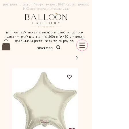
משלוחים יוצאים בין 10-17 בימים א-ו | אין משלוחים בשבתות וחגים | ניתן
לבצע הזמנה לאותו היום עד שעה 14:00
שימו לב ! מינימום הזמנת משלוח באתר לכל האיזורים
האפשריים 450 ש״ח ו200 ש״ח מינימום לאיסוף - כתובת
פרישמן 76 תל אביב - טלפון
0547043564