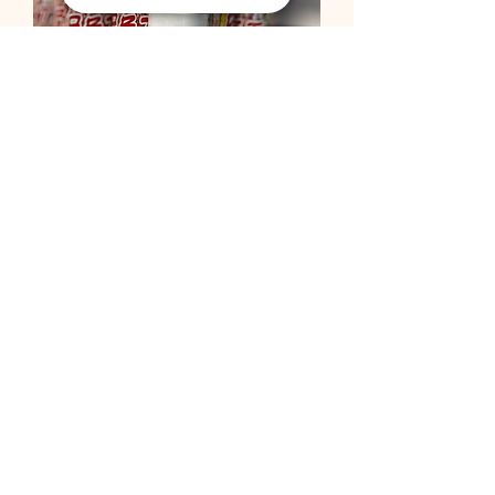
תותח קונפטי
מחיר