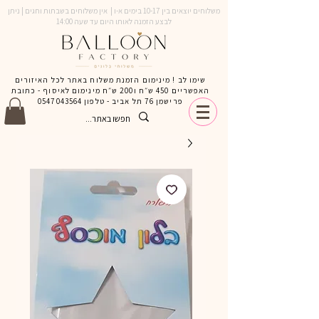
משלוחים יוצאים בין 10-17 בימים א-ו | אין משלוחים בשבתות וחגים | ניתן
לבצע הזמנה לאותו היום עד שעה 14:00
שימו לב ! מינימום הזמנת משלוח באתר לכל האיזורים
האפשריים 450 ש״ח ו200 ש״ח מינימום לאיסוף - כתובת
פרישמן 76 תל אביב - טלפון
0547043564