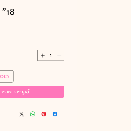
18" יHB קרקס
הוס
לקנייה מהיר