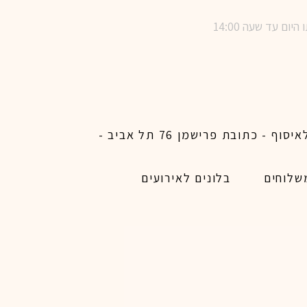
שימו לב ! מינימום הזמנת משלוח באתר לכל האיזורים האפשריים 450 ש״ח ו200 ש״ח מינימום לאיסוף - כתובת פרישמן 76 תל אביב -
שלוחים
בלונים לאירועים