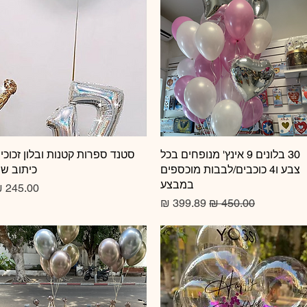
תצוגה מהירה
30 בלונים 9 אינץ' מנופחים בכל
תצוגה מהירה
סטנד ספרות קטנות ובלון זכוכי
צבע ו4 כוכבים/לבבות מוכספים
כיתוב ש
במבצע
מחיר
מחיר רגיל
מחיר מבצע