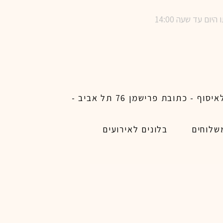
שימו לב ! מינימום הזמנת משלוח באתר לכל האיזורים האפשריים 450 ש״ח ו200 ש״ח מינימום לאיסוף - כתובת פרישמן 76 תל אביב -
שלוחים
בלונים לאירועים