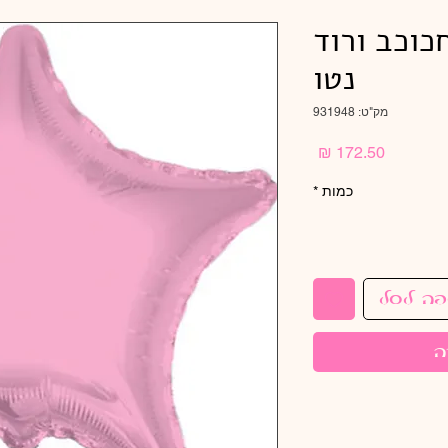
 חבילת 50יחכוכב ורוד
נטו
מק"ט: 931948
מחיר
כמות
*
פה לסל
ה