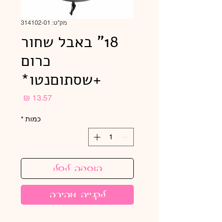
מק"ט: 314102-01
18" באבל שחור
כרום
+שסתוםנטו*
מחיר
כמות
*
הוספה לסל
לקנייה מהירה