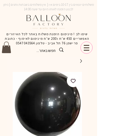
משלוחים יוצאים בין 10-17 בימים א-ו | אין משלוחים בשבתות וחגים | ניתן
לבצע הזמנה לאותו היום עד שעה 14:00
שימו לב ! מינימום הזמנת משלוח באתר לכל האיזורים
האפשריים 450 ש״ח ו200 ש״ח מינימום לאיסוף - כתובת
פרישמן 76 תל אביב - טלפון
0547043564