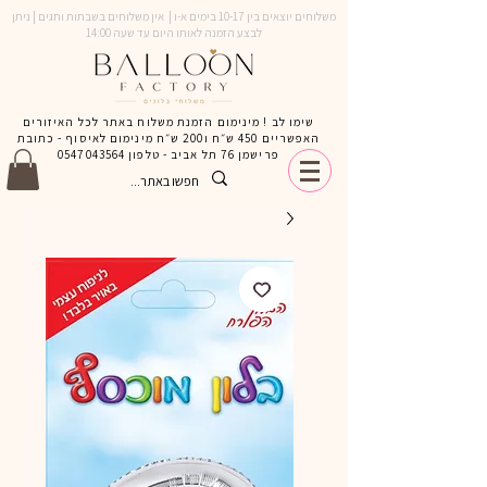
משלוחים יוצאים בין 10-17 בימים א-ו | אין משלוחים בשבתות וחגים | ניתן
לבצע הזמנה לאותו היום עד שעה 14:00
שימו לב ! מינימום הזמנת משלוח באתר לכל האיזורים
האפשריים 450 ש״ח ו200 ש״ח מינימום לאיסוף - כתובת
פרישמן 76 תל אביב - טלפון
0547043564