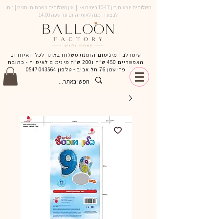
משלוחים יוצאים בין 10-17 בימים א-ו | אין משלוחים בשבתות וחגים | ניתן
לבצע הזמנה לאותו היום עד שעה 14:00
שימו לב ! מינימום הזמנת משלוח באתר לכל האיזורים
האפשריים 450 ש״ח ו200 ש״ח מינימום לאיסוף - כתובת
פרישמן 76 תל אביב - טלפון
0547043564