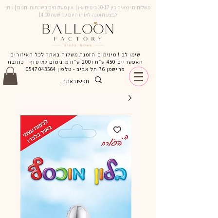
משלוחים יוצאים בין 10-17 בימים א-ו | אין משלוחים בשבתות וחגים | ניתן
לבצע הזמנה לאותו היום עד שעה 14:00
שימו לב ! מינימום הזמנת משלוח באתר לכל האיזורים
האפשריים 450 ש״ח ו200 ש״ח מינימום לאיסוף - כתובת
פרישמן 76 תל אביב - טלפון
0547043564