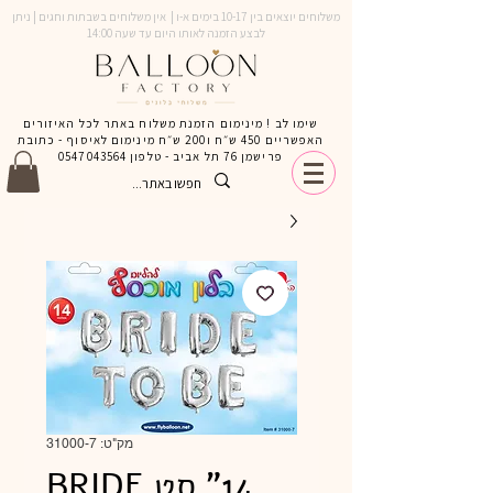
משלוחים יוצאים בין 10-17 בימים א-ו | אין משלוחים בשבתות וחגים | ניתן
לבצע הזמנה לאותו היום עד שעה 14:00
שימו לב ! מינימום הזמנת משלוח באתר לכל האיזורים
האפשריים 450 ש״ח ו200 ש״ח מינימום לאיסוף - כתובת
פרישמן 76 תל אביב - טלפון
0547043564
מק"ט: 31000-7
14" סט BRIDE