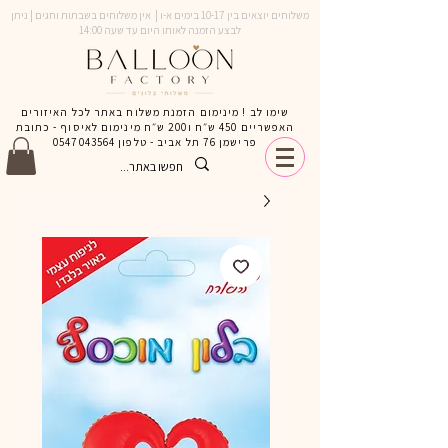
משלוחים יוצאים בין 10-17 בימים א-ו | אין משלוחים בשבתות וחגים | ניתן
לבצע הזמנה לאותו היום עד שעה 14:00
שימו לב ! מינימום הזמנת משלוח באתר לכל האיזורים
האפשריים 450 ש״ח ו200 ש״ח מינימום לאיסוף - כתובת
פרישמן 76 תל אביב - טלפון
0547043564