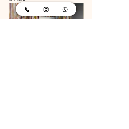
תותח קונפטי
מחיר