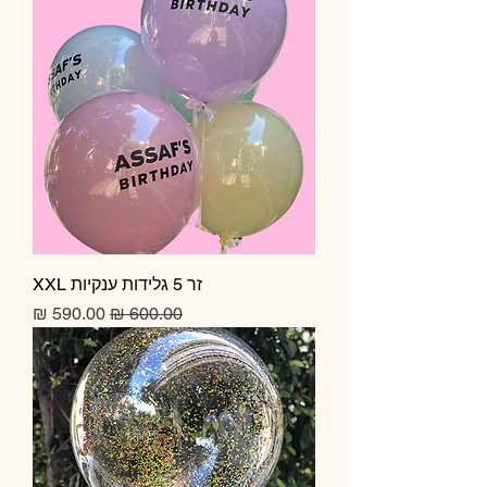
זר 5 גלידות ענקיות XXL
מחיר רגיל
מחיר מבצע