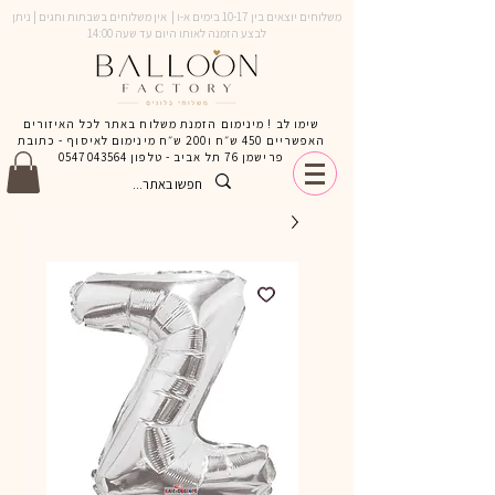
משלוחים יוצאים בין 10-17 בימים א-ו | אין משלוחים בשבתות וחגים | ניתן
לבצע הזמנה לאותו היום עד שעה 14:00
שימו לב ! מינימום הזמנת משלוח באתר לכל האיזורים
האפשריים 450 ש״ח ו200 ש״ח מינימום לאיסוף - כתובת
פרישמן 76 תל אביב - טלפון
0547043564