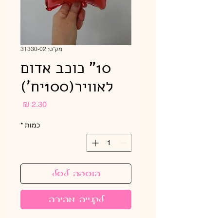
מק"ט: 31330-02
10" כוכב אדום
לאוויר(100יח')
מחיר
כמות
*
הוספה לסל
לקנייה מהירה