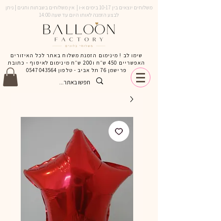
משלוחים יוצאים בין 10-17 בימים א-ו | אין משלוחים בשבתות וחגים | ניתן
לבצע הזמנה לאותו היום עד שעה 14:00
שימו לב ! מינימום הזמנת משלוח באתר לכל האיזורים
האפשריים 450 ש״ח ו200 ש״ח מינימום לאיסוף - כתובת
פרישמן 76 תל אביב - טלפון
0547043564