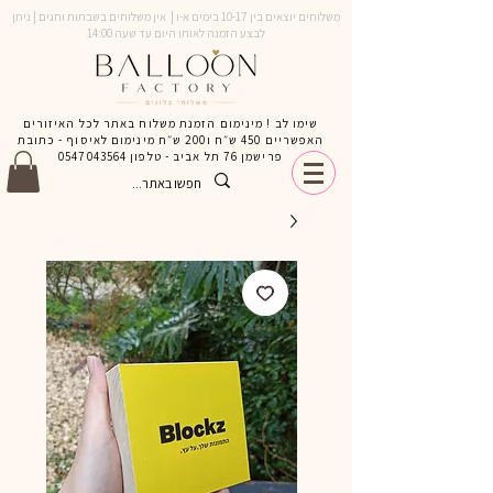
משלוחים יוצאים בין 10-17 בימים א-ו | אין משלוחים בשבתות וחגים | ניתן
לבצע הזמנה לאותו היום עד שעה 14:00
שימו לב ! מינימום הזמנת משלוח באתר לכל האיזורים
האפשריים 450 ש״ח ו200 ש״ח מינימום לאיסוף - כתובת
פרישמן 76 תל אביב - טלפון
0547043564