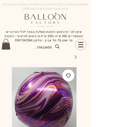
משלוחים יוצאים בין 10-17 בימים א-ו | אין משלוחים בשבתות וחגים | ניתן
לבצע הזמנה לאותו היום עד שעה 14:00
שימו לב ! מינימום הזמנת משלוח באתר לכל האיזורים
האפשריים 450 ש״ח ו200 ש״ח מינימום לאיסוף - כתובת
פרישמן 76 תל אביב - טלפון
0547043564