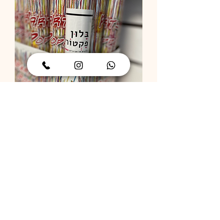
תותח קונפטי
מחיר