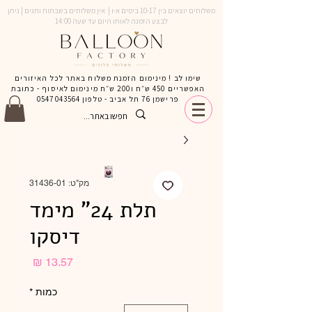
משלוחים יוצאים בין 10-17 בימים א-ו | אין משלוחים בשבתות וחגים | ניתן
לבצע הזמנה לאותו היום עד שעה 14:00
שימו לב ! מינימום הזמנת משלוח באתר לכל האיזורים
האפשריים 450 ש״ח ו200 ש״ח מינימום לאיסוף - כתובת
פרישמן 76 תל אביב - טלפון
0547043564
מק"ט: 31436-01
תלת 24" מימד
דיסקו
מחיר
כמות
*