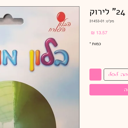
ק
מק"ט: 31453-01
מחיר
כמות
*
פה לסל
ה