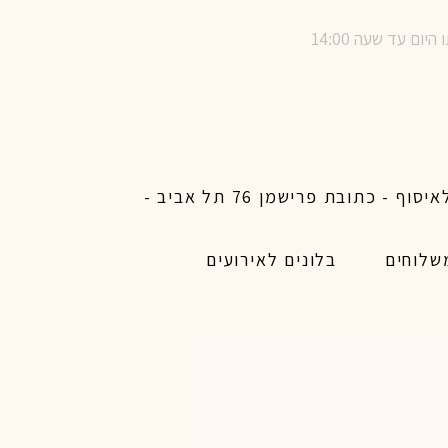
שימו לב ! מינימום הזמנת משלוח באתר לכל האיזורים האפשריים 450 ש״ח ו200 ש״ח מינימום לאיסוף - כתובת פרישמן 76 תל אביב -
שלוחים
בלונים לאירועים