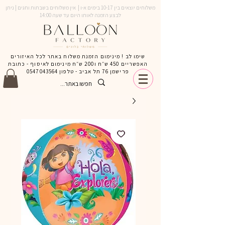
משלוחים יוצאים בין 10-17 בימים א-ו | אין משלוחים בשבתות וחגים | ניתן
לבצע הזמנה לאותו היום עד שעה 14:00
שימו לב ! מינימום הזמנת משלוח באתר לכל האיזורים
האפשריים 450 ש״ח ו200 ש״ח מינימום לאיסוף - כתובת
פרישמן 76 תל אביב - טלפון
0547043564