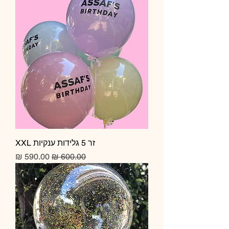
זר 5 גלידות ענקיות XXL
מחיר רגיל
מחיר מבצע