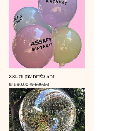
זר 5 גלידות ענקיות XXL
מחיר רגיל
מחיר מבצע