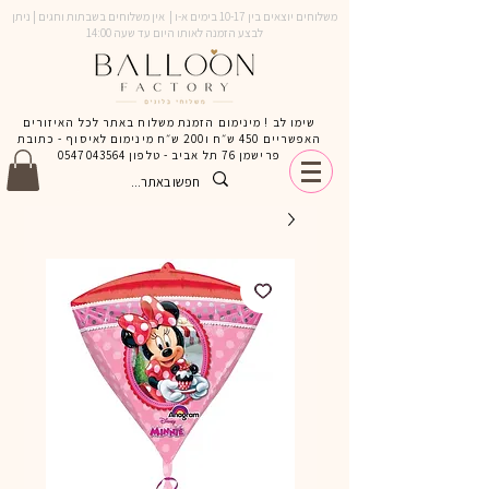
משלוחים יוצאים בין 10-17 בימים א-ו | אין משלוחים בשבתות וחגים | ניתן
לבצע הזמנה לאותו היום עד שעה 14:00
שימו לב ! מינימום הזמנת משלוח באתר לכל האיזורים
האפשריים 450 ש״ח ו200 ש״ח מינימום לאיסוף - כתובת
פרישמן 76 תל אביב - טלפון
0547043564