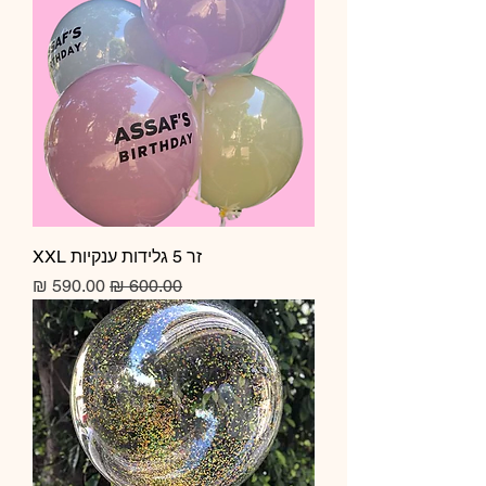
זר 5 גלידות ענקיות XXL
מחיר רגיל
מחיר מבצע