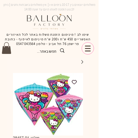
משלוחים יוצאים בין 10-17 בימים א-ו | אין משלוחים בשבתות וחגים | ניתן
לבצע הזמנה לאותו היום עד שעה 14:00
שימו לב ! מינימום הזמנת משלוח באתר לכל האיזורים
האפשריים 450 ש״ח ו200 ש״ח מינימום לאיסוף - כתובת
פרישמן 76 תל אביב - טלפון
0547043564