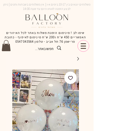
משלוחים יוצאים בין 10-17 בימים א-ו | אין משלוחים בשבתות וחגים | ניתן
לבצע הזמנה לאותו היום עד שעה 14:00
שימו לב ! מינימום הזמנת משלוח באתר לכל האיזורים
האפשריים 450 ש״ח ו200 ש״ח מינימום לאיסוף - כתובת
פרישמן 76 תל אביב - טלפון
0547043564