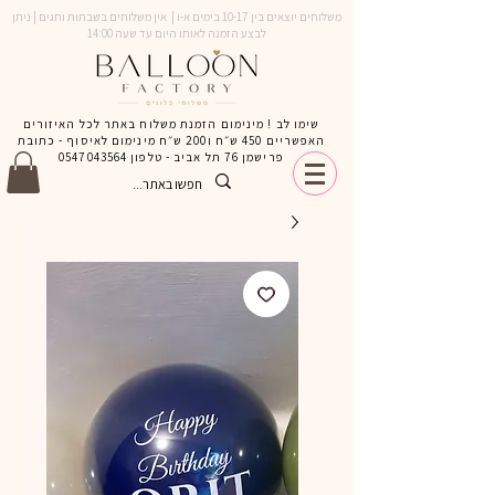
משלוחים יוצאים בין 10-17 בימים א-ו | אין משלוחים בשבתות וחגים | ניתן
לבצע הזמנה לאותו היום עד שעה 14:00
שימו לב ! מינימום הזמנת משלוח באתר לכל האיזורים
האפשריים 450 ש״ח ו200 ש״ח מינימום לאיסוף - כתובת
פרישמן 76 תל אביב - טלפון
0547043564