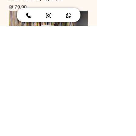
מחיר
תותח קונפטי
מחיר