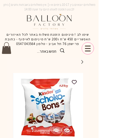
משלוחים יוצאים בין 10-17 בימים א-ו | אין משלוחים בשבתות וחגים | ניתן
לבצע הזמנה לאותו היום עד שעה 14:00
שימו לב ! מינימום הזמנת משלוח באתר לכל האיזורים
האפשריים 450 ש״ח ו200 ש״ח מינימום לאיסוף - כתובת
פרישמן 76 תל אביב - טלפון
0547043564