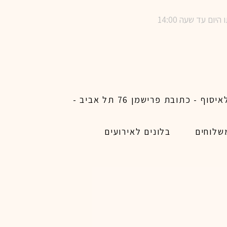
שימו לב ! מינימום הזמנת משלוח באתר לכל האיזורים האפשריים 450 ש״ח ו200 ש״ח מינימום לאיסוף - כתובת פרישמן 76 תל אביב -
שלוחים
בלונים לאירועים