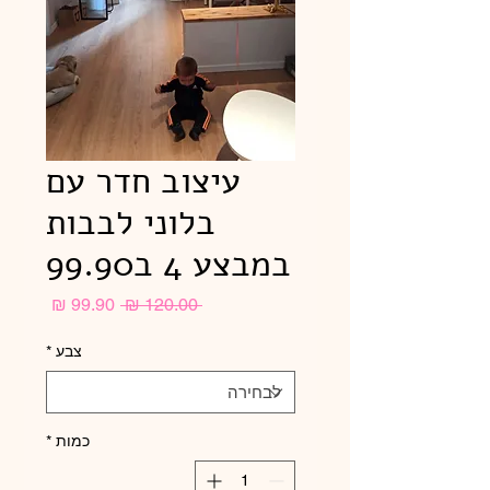
עיצוב חדר עם
בלוני לבבות
במבצע 4 ב99.90
מחיר
מחיר
 ‏120.00 ‏₪ 
רגיל
מבצע
צבע
*
כמות
*