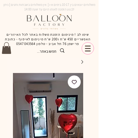
משלוחים יוצאים בין 10-17 בימים א-ו | אין משלוחים בשבתות וחגים | ניתן
לבצע הזמנה לאותו היום עד שעה 14:00
שימו לב ! מינימום הזמנת משלוח באתר לכל האיזורים
האפשריים 450 ש״ח ו200 ש״ח מינימום לאיסוף - כתובת
פרישמן 76 תל אביב - טלפון
0547043564