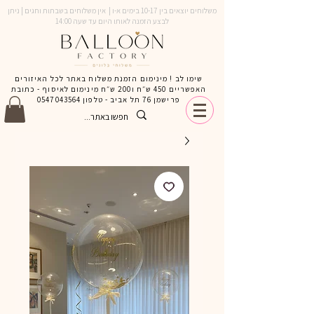
משלוחים יוצאים בין 10-17 בימים א-ו | אין משלוחים בשבתות וחגים | ניתן
לבצע הזמנה לאותו היום עד שעה 14:00
שימו לב ! מינימום הזמנת משלוח באתר לכל האיזורים
האפשריים 450 ש״ח ו200 ש״ח מינימום לאיסוף - כתובת
פרישמן 76 תל אביב - טלפון
0547043564