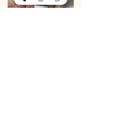
תותח קונפטי
מחיר