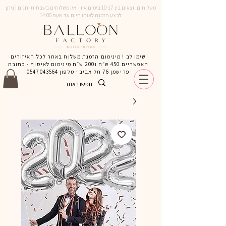
משלוחים יוצאים בין 10-17 בימים א-ו | אין משלוחים בשבתות וחגים | ניתן
לבצע הזמנה לאותו היום עד שעה 14:00
שימו לב ! מינימום הזמנת משלוח באתר לכל האיזורים
האפשריים 450 ש״ח ו200 ש״ח מינימום לאיסוף - כתובת
פרישמן 76 תל אביב - טלפון
0547043564