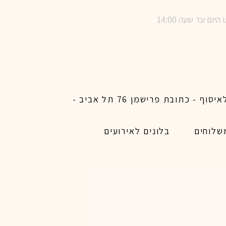
שימו לב ! מינימום הזמנת משלוח באתר לכל האיזורים האפשריים 450 ש״ח ו200 ש״ח מינימום לאיסוף - כתובת פרישמן 76 תל אביב -
שלוחים
בלונים לאירועים