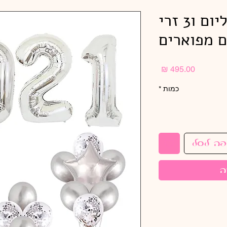
ספרות 2022 בהליום ו3 זרי
ם מפוארים
מחיר
כמות
*
פה לסל
ה