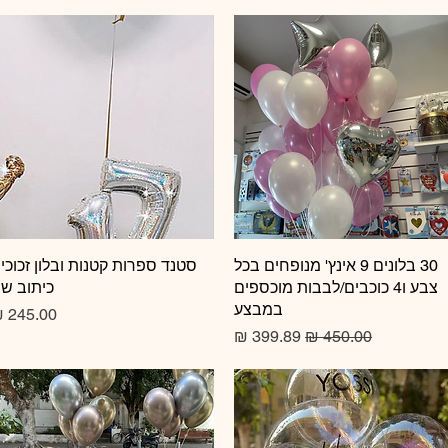
תצוגה מהירה
30 בלונים 9 אינץ' מנופחים בכל
תצוגה מהירה
סטנד ספרות קטנות ובלון זכוכי
צבע ו4 כוכבים/לבבות מוכספים
כיתוב ש
במבצע
מחיר
מחיר רגיל
מחיר מבצע