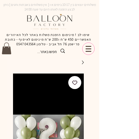
משלוחים יוצאים בין 10-17 בימים א-ו | אין משלוחים בשבתות וחגים | ניתן
לבצע הזמנה לאותו היום עד שעה 14:00
שימו לב ! מינימום הזמנת משלוח באתר לכל האיזורים
האפשריים 450 ש״ח ו200 ש״ח מינימום לאיסוף - כתובת
פרישמן 76 תל אביב - טלפון
0547043564