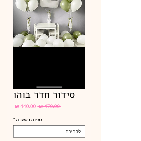
סידור חדר בוהו
מחיר
מחיר
 ‏470.00 ‏₪ 
רגיל
מבצע
ספרה ראשונה
*