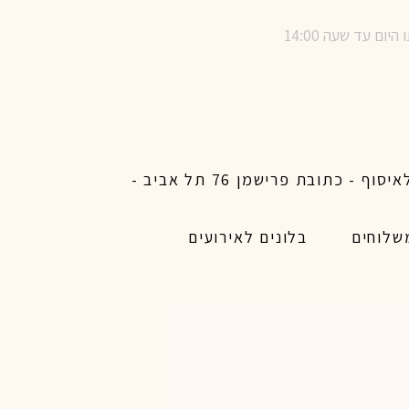
שימו לב ! מינימום הזמנת משלוח באתר לכל האיזורים האפשריים 450 ש״ח ו200 ש״ח מינימום לאיסוף - כתובת פרישמן 76 תל אביב -
שלוחים
בלונים לאירועים