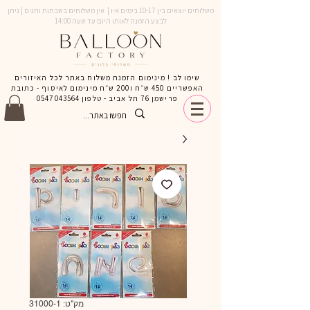
משלוחים יוצאים בין 10-17 בימים א-ו | אין משלוחים בשבתות וחגים | ניתן
לבצע הזמנה לאותו היום עד שעה 14:00
שימו לב ! מינימום הזמנת משלוח באתר לכל האיזורים
האפשריים 450 ש״ח ו200 ש״ח מינימום לאיסוף - כתובת
פרישמן 76 תל אביב - טלפון
0547043564
מק"ט: 31000-1