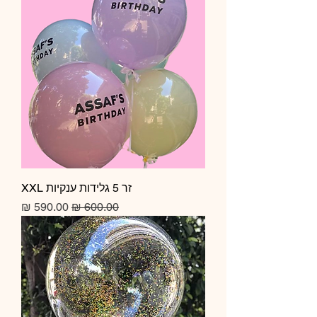
זר 5 גלידות ענקיות XXL
מחיר רגיל
מחיר מבצע