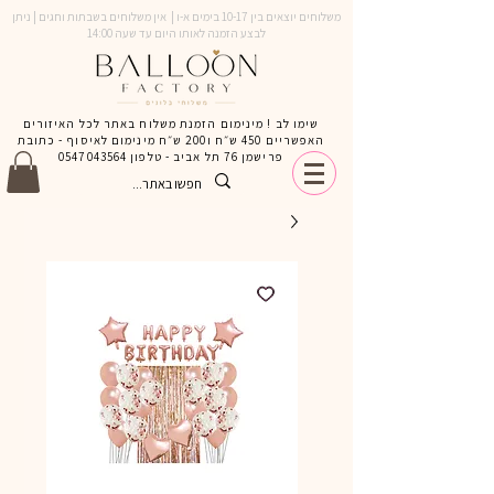
משלוחים יוצאים בין 10-17 בימים א-ו | אין משלוחים בשבתות וחגים | ניתן
לבצע הזמנה לאותו היום עד שעה 14:00
שימו לב ! מינימום הזמנת משלוח באתר לכל האיזורים
האפשריים 450 ש״ח ו200 ש״ח מינימום לאיסוף - כתובת
פרישמן 76 תל אביב - טלפון
0547043564