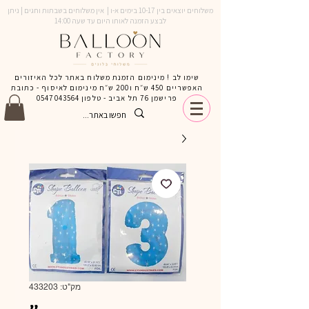
משלוחים יוצאים בין 10-17 בימים א-ו | אין משלוחים בשבתות וחגים | ניתן
לבצע הזמנה לאותו היום עד שעה 14:00
שימו לב ! מינימום הזמנת משלוח באתר לכל האיזורים
האפשריים 450 ש״ח ו200 ש״ח מינימום לאיסוף - כתובת
פרישמן 76 תל אביב - טלפון
0547043564
מק"ט: 433203