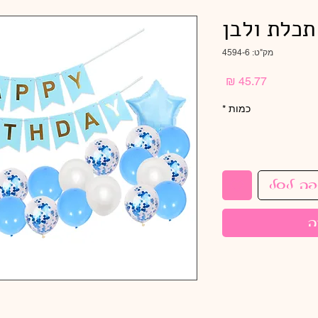
מק"ט: 4594-6
מחיר
כמות
*
פה לסל
ה