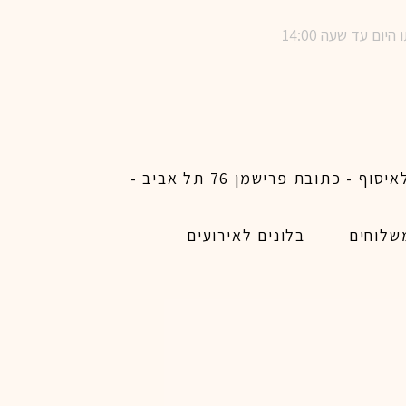
שימו לב ! מינימום הזמנת משלוח באתר לכל האיזורים האפשריים 450 ש״ח ו200 ש״ח מינימום לאיסוף - כתובת פרישמן 76 תל אביב -
שלוחים
בלונים לאירועים