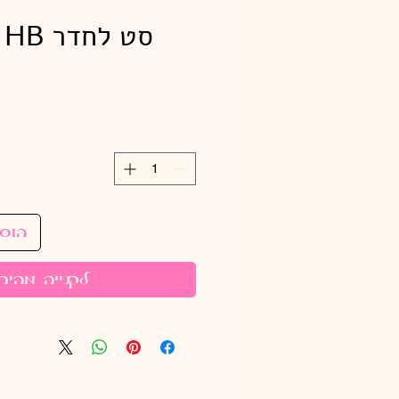
סט לחדר HB תכלת ולבן
הוס
לקנייה מהיר