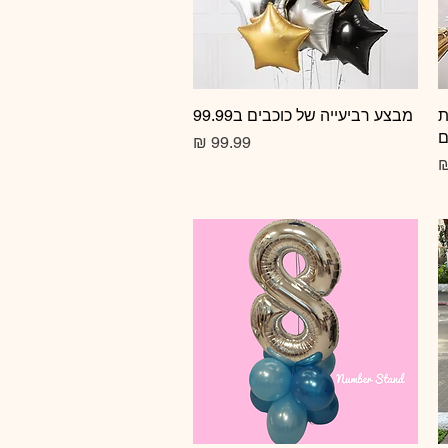
ת
תצוגה מהירה
מבצע רביעייה של כוכבים ב99.99
ם
מחיר